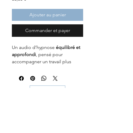
Ajouter au panier
Commander et payer
Un audio d’hypnose 
équilibré et 
approfondi
, pensé pour 
accompagner un travail plus 
complet.
Cette séance de 20 minutes 
permet d’installer un état de 
Contact
détente plus profond et de 
soutenir des changements 
progressifs
, à votre rythme.
👉 Pour les enfants et les 
© 2026 par Florine MAGUIN
adolescents, la séance est 
construite de manière 