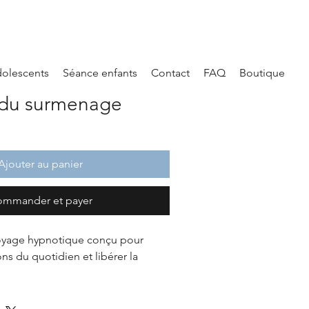
dolescents
Séance enfants
Contact
FAQ
Boutique
r du surmenage
Ajouter au panier
mmander et payer
oyage hypnotique conçu pour 
ns du quotidien et libérer la 
phores poétiques et sensorielles 