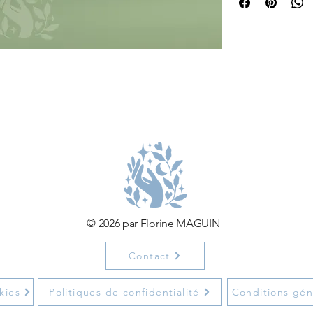
— de l’horloger d
— cette séance t'in
de tes responsabil
profonde.
Idéale pour apaiser
immersion audio u
confusion douce et
reprogrammer ton 
calme et d’efficaci
Autorise toi une p
d'emprise, et repa
© 2026 par Florine MAGUIN
Objectifs de la sé
·        Relâcher l
Contact
·        Transforme
sereine.
kies
Politiques de confidentialité
Conditions gén
·        Redécouvrir