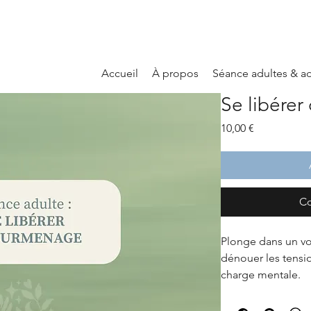
Accueil
À propos
Séance adultes & a
Se libére
Prix
10,00 €
Co
Plonge dans un v
dénouer les tensio
charge mentale. 
À travers six méta